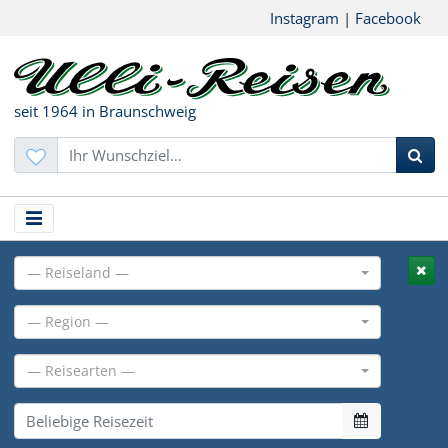
Instagram
|
Facebook
seit 1964 in Braunschweig
Suc
— Reiseland —
— Region —
— Reisearten —