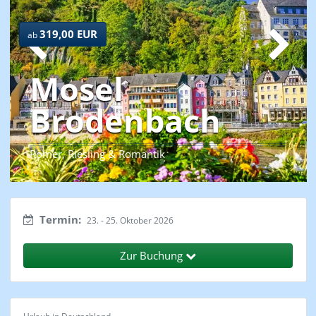
319,00 EUR
ab
Mosel
Brodenbach
Römer, Riesling & Romantik
Termin:
23. - 25. Oktober 2026
Zur Buchung