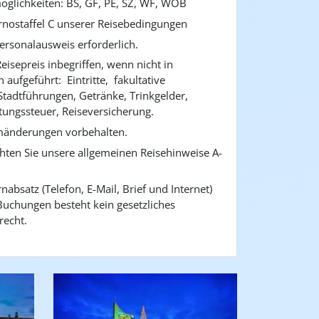
öglichkeiten: BS, GF, PE, SZ, WF, WOB
tornostaffel C unserer Reisebedingungen
Personalausweis erforderlich.
eisepreis inbegriffen, wenn nicht in
 aufgeführt: Eintritte, fakultative
Stadtführungen, Getränke, Trinkgelder,
ungssteuer, Reiseversicherung.
änderungen vorbehalten.
chten Sie unsere allgemeinen Reisehinweise A-
nabsatz (Telefon, E-Mail, Brief und Internet)
 Buchungen besteht kein gesetzliches
recht.