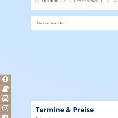
Termine:
28. - 29. November 2026
●
12. - 13
Urlaub in Deutschland
Termine & Preise