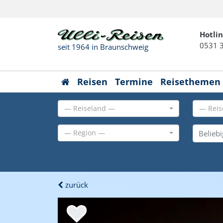
Hotlin
0531 
seit 1964 in Braunschweig
Reisen
Termine
Reisethemen
— Reiseland —
— Reis
— Region —
zurück