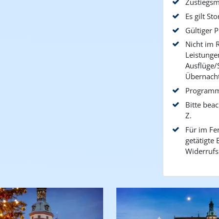
Zustiegsm
Es gilt S
Gültiger 
Nicht im R
Leistungen
Ausflüge/
Übernacht
Programm
Bitte bea
Z.
Für im Fer
getätigte
Widerrufs